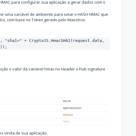
 HMAC para configurar sua aplicação a gerar dados com o
inir uma variável de ambiente para setar o HASH HMAC que
dos, com base no Token gerado pelo Maestrus.
, "sha1=" + CryptoJS.HmacSHA1(request.data, 
));
ição o valor da variável hmac no Header x-hub-signature
es vinda de sua aplicação.