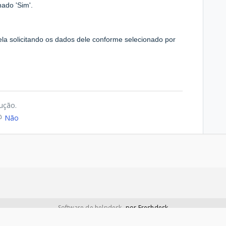
nado 'Sim'.
ela solicitando os dados dele conforme selecionado por
lução.
Não
Software de helpdesk
por Freshdesk